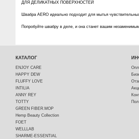
ДЛЯ ДЕЛИКАТНЫХ ПОВЕРХНОСТЕЙ
Швабра АЕRO идеально подходит для мытья чувствительных п
Попробуйте швабру в деле, и она станет вашим незаменимы
КАТАЛОГ
ИН
ENJOY CARE
Опл
HAPPY DEW
Биз
FLUFFY LOVE
Отз
INTILIA
Акц
ANNY REY
Кон
TOTTY
Пол
GREEN FIBER.MOP
Hemp Beauty Collection
FOET
WELLLAB
SHARME-ESSENTIAL