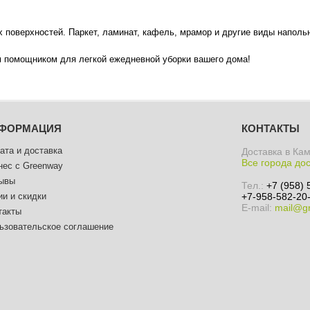
оверхностей. Паркет, ламинат, кафель, мрамор и другие виды напольн
м помощником для легкой ежедневной уборки вашего дома!
ФОРМАЦИЯ
КОНТАКТЫ
ата и доставка
Доставка в Ка
Все города до
нес с Greenway
ывы
Тел.:
+7 (958) 
ии и скидки
+7-958-582-20-
E-mail:
mail@gr
такты
ьзовательское соглашение