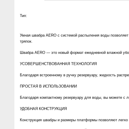
Anny Rey
Тип:
Intilia
Умная швабра AERO с системой распыления воды позволяет с
Happy Dew
тряпок.
Enjoy Care
Швабра AERO — это новый формат ежедневной влажной убор
УСОВЕРШЕНСТВОВАННАЯ ТЕХНОЛОГИЯ
Green Minds
Благодаря встроенному в ручку резервуару, жидкость распр
ПРОСТАЯ В ИСПОЛЬЗОВАНИИ
Благодаря компактному резервуару для воды, вы можете с л
УДОБНАЯ КОНСТРУКЦИЯ
Конструкция швабры и размеры платформы позволяют легко п