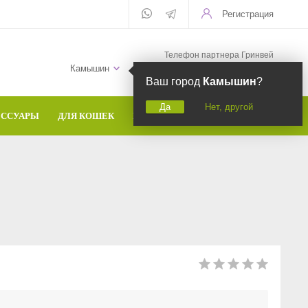
Регистрация
Телефон партнера Гринвей
+7 (958) 582-20-81
Камышин
Ваш город
Камышин
?
Да
Нет, другой
ЕССУАРЫ
ДЛЯ КОШЕК
БРЕНДЫ