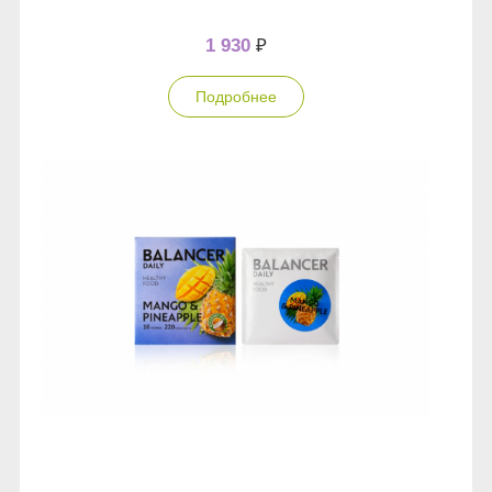
Anny Rey
1 930
₽
Intilia
Подробнее
Happy Dew
Enjoy Care
Green Minds