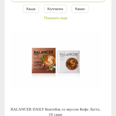
Сыворотки
Спрей для носа / полости рта
Чай в пакетиках
Teavitall
Каша
Коллаген
Какао
Показать еще
Текстиль
Эфирные масла
Nice Code
Детская косметика
Ecopam
Солнцезащитный крем
Balancer
Духи
Igen
Revitall
Green Fiber
Healthberry
BALANCER DAILY Коктейль со вкусом Кофе Латте,
Totty
10 саше