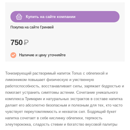
Anny Rey
Купить на сайте компании
Intilia
Покупка на сайте Гринвей
Happy Dew
750
Р
Enjoy Care
Наличие и цену уточняйте
Green Minds
Тонизирующий растворимый напиток Tonus с облепихой и
лимонником повышает физическую и умственную
работоспособность, восстанавливает силы, заряжает бодростью и
помогает устранить симптомы астении. Сочетание уникального
комплекса Тримарин и натуральных экстрактов в составе напитка
делает его абсолютно безопасным и полезным для тех, кто часто
чувствует переутомляемость и нехваток сил. Бодрящий букет
напитка сочетает в себе кислинку облепихи, терпкость
элеутерококка, сладость стевии и богатство вкусовой палитры