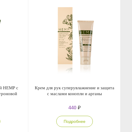
й НЕМР с
Крем для рук суперувлажнение и защита
луроновой
с маслами конопли и арганы
440
₽
Подробнее