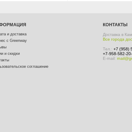
ФОРМАЦИЯ
КОНТАКТЫ
ата и доставка
Доставка в Ка
Все города до
нес с Greenway
ывы
Тел.:
+7 (958) 
ии и скидки
+7-958-582-20-
E-mail:
mail@gr
такты
ьзовательское соглашение