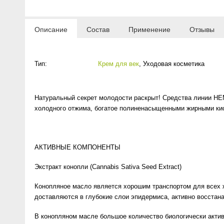
Anny Rey
Описание
Состав
Применение
Отзывы
Intilia
Happy Dew
Тип:
Крем для век
,
Уходовая косметика
Enjoy Care
Натуральный секрет молодости раскрыт! Средства линии HE
холодного отжима, богатое полиненасыщенными жирными кис
Green Minds
АКТИВНЫЕ КОМПОНЕНТЫ
Экстракт конопли (Cannabis Sativa Seed Extract)
Конопляное масло является хорошим транспортом для всех 
доставляются в глубокие слои эпидермиса, активно восстана
В конопляном масле большое количество биологически акт