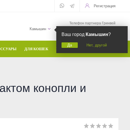
Регистрация
Телефон партнера Гринвей
+7 (958) 582-20-81
Камышин
Ваш город
Камышин
?
Да
Нет, другой
ЕССУАРЫ
ДЛЯ КОШЕК
БРЕНДЫ
актом конопли и