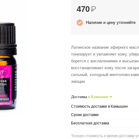
470
Р
Наличие и цену уточняйте
Латинское название эфирного масла
тонизирует и увлажняет кожу, убир
борется с воспалениями и высыпан
восстанавливает кожу после загар
сильный, холодный ментолово-кам
эмоции.
Доставка
в Камышин
Стоимость доставки в Камышин
Сроки доставки
Бесплатная доставка
Точную стоимость и время доставки у