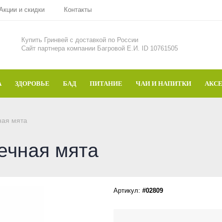
Акции и скидки
Контакты
Купить Гринвей c доставкой по России
Сайт партнера компании Багровой Е.И. ID 10761505
А
ЗДОРОВЬЕ
БАД
ПИТАНИЕ
ЧАИ И НАПИТКИ
АКС
ная мята
ечная мята
Артикул:
#02809