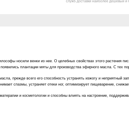
служб доставки наиболее дешевый и 
лософы носили венки из нее. О целебных свойствах этого растения писа
 появились плантации мяты для производства эфирного масла. С тех п
сла, прежде всего его способность устранять изжогу и неприятный запа
снимает спазмы, устраняет отеки ног, оптимизирует пищеварение, снижа
матерапии и косметологии и способны влиять на настроение, поддержи