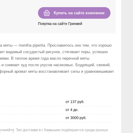
Купить на сайте компании
Покупка на сайте Гринвей
 мяты — mentha piperita. Прославилось оно тем, что хорошо
ает видимый сосудистый рисунок, стягивает поры, успешно
иями. В теплое время года масло перечной мяты
а и снимает зуд после укусов насекомых. Бодрящий, свежий,
форный аромат мяты восстанавливает силы и уравновешивает
от 137 руб.
от 4 дн.
от 3000 руб.
точняйте. Тип доставки в г. Камышин подбирается среди разных