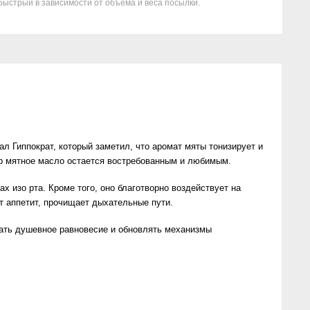
быстрый в зависимости от объема и веса посылки.
л Гиппократ, который заметил, что аромат мяты тонизирует и
ор мятное масло остается востребованным и любимым.
х изо рта. Кроме того, оно благотворно воздействует на
ет аппетит, прочищает дыхательные пути.
вать душевное равновесие и обновлять механизмы