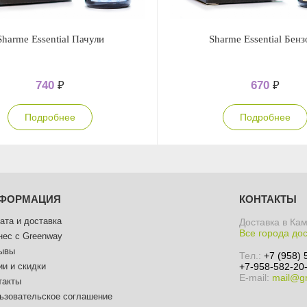
Sharme Essential Пачули
Sharme Essential Бен
740
₽
670
₽
Подробнее
Подробнее
ФОРМАЦИЯ
КОНТАКТЫ
ата и доставка
Доставка в Ка
Все города до
нес с Greenway
ывы
Тел.:
+7 (958) 
ии и скидки
+7-958-582-20-
E-mail:
mail@gr
такты
ьзовательское соглашение