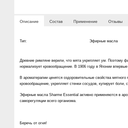
Anny Rey
Описание
Состав
Применение
Отзывы
Intilia
Happy Dew
Тип:
Эфирные масла
Enjoy Care
Древние римляне верили, что мята укрепляет ум. Поэтому фи
Green Minds
нормализует кровообращение. В 1906 году в Японии впервые
В ароматерапии ценятся оздоровительные свойства мятного ма
кровообращение, укрепляет стенки сосудов, купирует боли, 
Эфирные масла Sharme Essential активно применяются в аро
саморегуляции всего организма.
Беречь от огня!