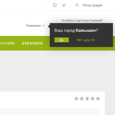
Регистрация
Телефон партнера Гринвей
+7 (958) 582-20-81
Камышин
Ваш город
Камышин
?
Да
Нет, другой
ЕССУАРЫ
ДЛЯ КОШЕК
БРЕНДЫ