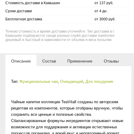
Стоимость доставки в Камышин
от 137 руб.
Сроки доставки
от 4 дн.
Бесплатная доставка
от 3000 руб.
Точную стоимость и время доставки уточняйте. Тип доставки в г.
Камышин подбирается среди разных служб доставки наиболее
дешевый и быстрый в зависимости от объема и веса посылки.
Описание
Состав
Применение
Отзывы
Тип:
Функциональные чаи
,
Очищающий
,
Для похудения
Чайные напитки коллекции ТеаVitall созданы по авторским
рецептам из компонентов, которые отобраны вручную, чтобы
сохранить все ценные и полезные свойства.
Сбалансированные формулы ингредиентов открывают новые
возможности для поддержания и активации естественных
процессов организма, а яркий вкус и неповторимый аромат