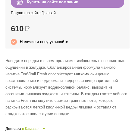
Купить на сайте компании
Anny Rey
Покупка на сайте Гринвей
Intilia
610
Р
Happy Dew
Наличие и цену уточняйте
Enjoy Care
Наведите порядки в своем организме, избавьтесь от неприятных
ощущений в желудке. Сбалансированная формула чайного
Green Minds
напитка TeaVitall Fresh способствует мягкому очищению,
восстановлению и поддержанию здоровья пищеварительной
системы, нормализует водно-солевой баланс, выводит из
организма лишнюю жидкость и токсины. В каждом глотке чайного
напитка Fresh вы ощутите свежие травяные ноты, которые
раскрываются легкой кислинкой цедры лимона и оставляют
сладковатое послевкусие солодки.
Доставка
в Камышин