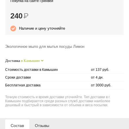
Покупка на сайте Гринвей
Anny Rey
240
Р
Intilia
Наличие и цену уточняйте
Happy Dew
Экологичное мыло для мытья посуды Лимон
Enjoy Care
Доставка
в Камышин
Green Minds
Стоимость доставки в Камышин
от 137 руб.
Сроки доставки
от 4 дн.
Бесплатная доставка
от 3000 руб.
Точную стоимость и время доставки уточняйте. Тип доставки в г.
Камышин подбирается среди разных служб доставки наиболее
дешевый и быстрый в зависимости от объема и веса посылки.
Состав
Отзывы